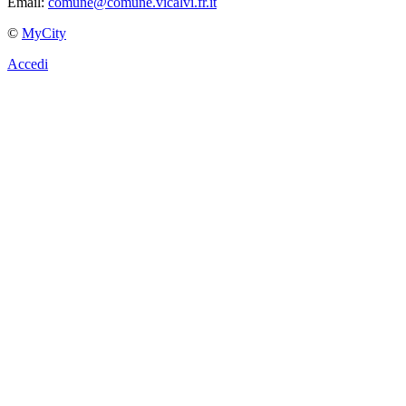
Email:
comune@comune.vicalvi.fr.it
©
MyCity
Accedi