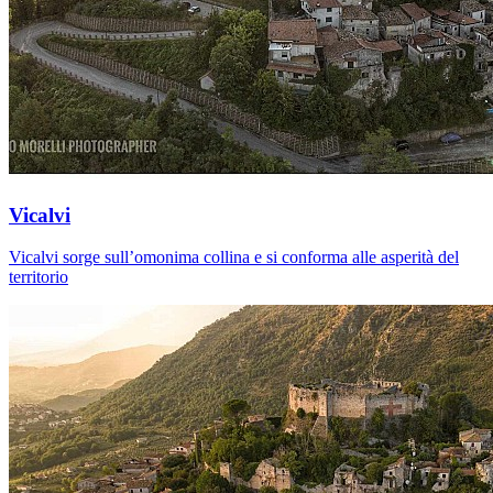
Vicalvi
Vicalvi sorge sull’omonima collina e si conforma alle asperità del
territorio